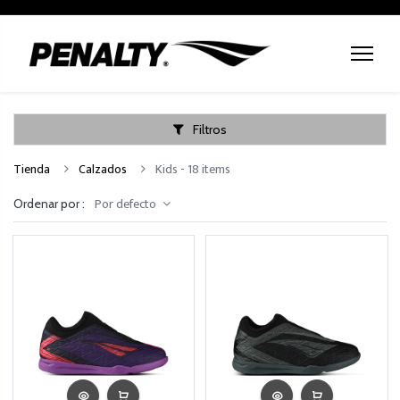
Filtros
Tienda
Calzados
Kids
- 18 items
Por defecto
Ordenar por :