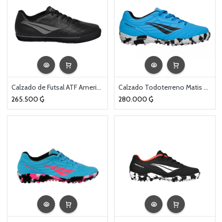
Calzado de Futsal ATF Americas IX Kids
Calzado Todoterreno Matis Kids Celeste
265.500
₲
280.000
₲