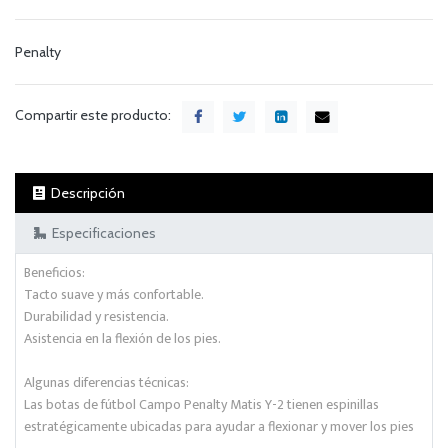
Penalty
Compartir este producto:
Descripción
Especificaciones
Beneficios:
Tacto suave y más confortable.
Durabilidad y resistencia.
Asistencia en la flexión de los pies.
Algunas diferencias técnicas:
Las botas de fútbol Campo Penalty Matis Y-2 tienen espinillas
estratégicamente ubicadas para ayudar a flexionar y mover los pies