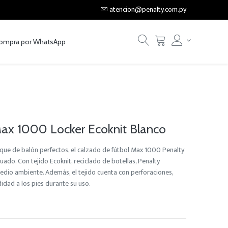
atencion@penalty.com.py
ompra por WhatsApp
Max 1000 Locker Ecoknit Blanco
oque de balón perfectos, el calzado de fútbol Max 1000 Penalty
ado. Con tejido Ecoknit, reciclado de botellas, Penalty
medio ambiente. Además, el tejido cuenta con perforaciones,
dad a los pies durante su uso.