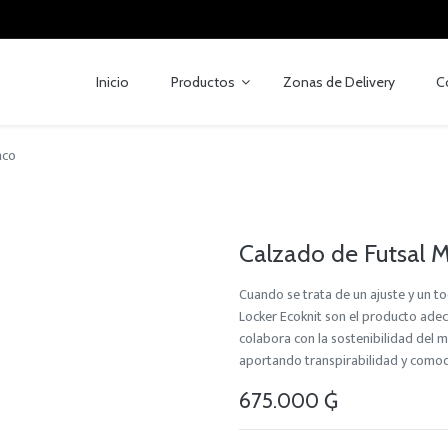
Inicio
Productos
Zonas de Delivery
C
nco
Calzado de Futsal 
Cuando se trata de un ajuste y un t
Locker Ecoknit son el producto adecu
colabora con la sostenibilidad del 
aportando transpirabilidad y comodi
675.000
₲