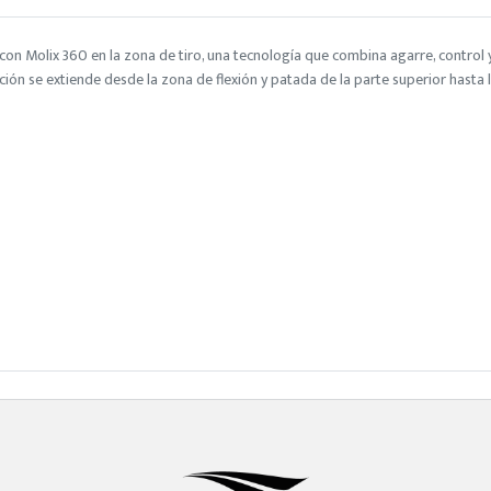
n Molix 360 en la zona de tiro, una tecnología que combina agarre, control y f
ación se extiende desde la zona de flexión y patada de la parte superior hasta l