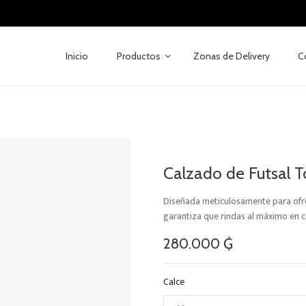
Inicio
Productos
Zonas de Delivery
C
Calzado de Futsal T
Diseñada meticulosamente para ofrec
garantiza que rindas al máximo en c
280.000
₲
Calce