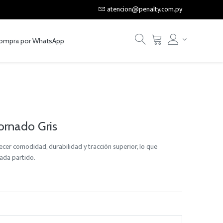
atencion@penalty.com.py
ompra por WhatsApp
ornado Gris
er comodidad, durabilidad y tracción superior, lo que
ada partido.