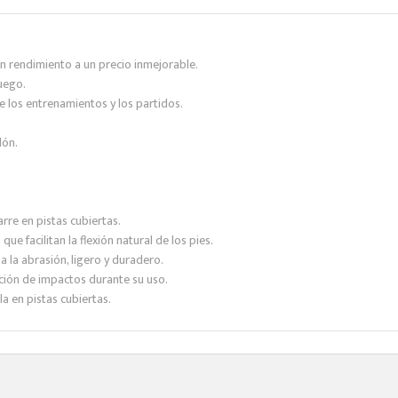
an rendimiento a un precio inmejorable.
uego.
los entrenamientos y los partidos.
lón.
rre en pistas cubiertas.
 facilitan la flexión natural de los pies.
 la abrasión, ligero y duradero.
ción de impactos durante su uso.
 en pistas cubiertas.