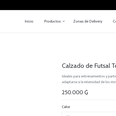
Inicio
Productos
Zonas de Delivery
C
Calzado de Futsal 
Ideales para entrenamientos y partid
adaptarse a la intensidad de los mo
250.000
₲
Calce