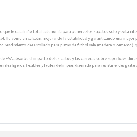
 lo que le da al niño total autonomía para ponerse los zapatos solo y evita int
tobillo como un calcetín, mejorando la estabilidad y garantizando una mayor 
 alto rendimiento desarrollado para pistas de fútbol sala (madera o cemento),
de EVA absorbe el impacto de los saltos y las carreras sobre superficies duras
ales ligeros, flexibles y fáciles de limpiar, diseñada para resistir el desgaste