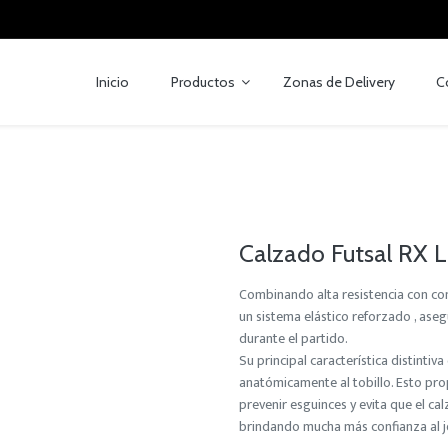
Inicio
Productos
Zonas de Delivery
C
Calzado Futsal RX Lo
Combinando alta resistencia con co
un sistema elástico reforzado , aseg
durante el partido.
Su principal característica distintiv
anatómicamente al tobillo. Esto pro
prevenir esguinces y evita que el ca
brindando mucha más confianza al j