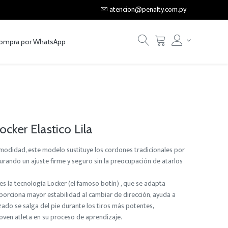
atencion@penalty.com.py
ompra por WhatsApp
cker Elastico Lila
modidad, este modelo sustituye los cordones tradicionales por
urando un ajuste firme y seguro sin la preocupación de atarlos
a es la tecnología Locker (el famoso botín) , que se adapta
porciona mayor estabilidad al cambiar de dirección, ayuda a
lzado se salga del pie durante los tiros más potentes,
oven atleta en su proceso de aprendizaje.