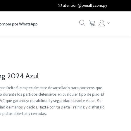
atencion@penalty.com.py
ompra por WhatsApp
ng 2024 Azul
nto Delta fue especialmente desarrollado para porteros que
 durante los partidos defensivos en cualquier tipo de piso. El
VC que garantiza durabilidad y seguridad durante el uso. Su
idad de manos y dedos. Hazte con tu Delta Training y disfrútalo
o pistas abiertas y cerradas.