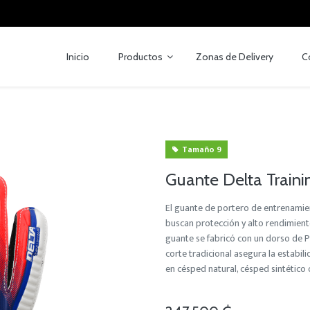
Inicio
Productos
Zonas de Delivery
C
Tamaño 9
Guante Delta Traini
El guante de portero de entrenamie
buscan protección y alto rendimiento
guante se fabricó con un dorso de P
corte tradicional asegura la estabil
en césped natural, césped sintético 