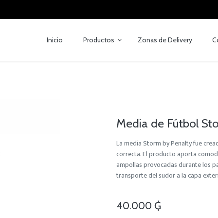
Inicio
Productos
Zonas de Delivery
C
Media de Fútbol Sto
La media Storm by Penalty fue creada
correcta. El producto aporta comodi
ampollas provocadas durante los pa
transporte del sudor a la capa exter
40.000
₲