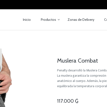
Inicio
Productos
Zonas de Delivery
C
Muslera Combat
Penalty desarrolló la Muslera Comba
La muslera garantiza la compresión
anatómico al cuerpo. Además, la pie
equilibrada la temperatura corporal.
117.000
₲