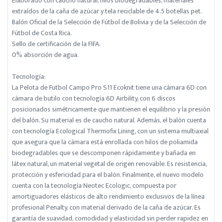
Elaborado con caucho natural, hilos biodegradables, materiales
extraídos de la caña de azúcar y tela reciclable de 4.5 botellas pet.
Balón Oficial de la Selección de Fútbol de Bolivia y de la Selección de
Fútbol de Costa Rica.
Sello de certificación de la FIFA.
0% absorción de agua.
Tecnología:
La Pelota de Futbol Campo Pro S11 Ecoknit tiene una cámara 6D con
cámara de butilo con tecnología 6D Airbility, con 6 discos
posicionados simétricamente que mantienen el equilibrio y la presión
del balón. Su material es de caucho natural. Además, el balón cuenta
con tecnología Ecological Thermofix Lining, con un sistema multiaxial
que asegura que la cámara está enrollada con hilos de poliamida
biodegradables que se descomponen rápidamente y bañada en
látex natural, un material vegetal de origen renovable. Es resistencia,
protección y esfericidad para el balón. Finalmente, el nuevo modelo
cuenta con la tecnología Neotec Ecologic, compuesta por
amortiguadores elásticos de alto rendimiento exclusivos de la línea
profesional Penalty, con material derivado de la caña de azúcar. Es
garantía de suavidad, comodidad y elasticidad sin perder rapidez en