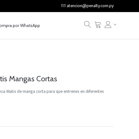
atencion@penalty.com.py
ompra por WhatsApp
is Mangas Cortas
mica Matis de manga corta para que entrenes en diferentes